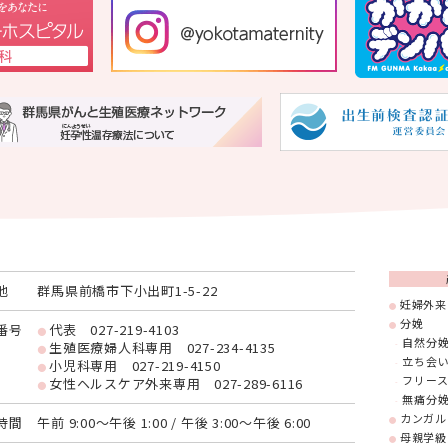
地
群馬県前橋市下小出町1-5-22
妊婦外来
分娩
番号
代表
027-219-4103
自然分
生殖医療婦人科専用
027-234-4135
立ち会
小児科専用
027-219-4150
フリー
女性ヘルスケア外来専用
027-289-6116
無痛分
カンガル
時間
午前 9:00～午後 1:00 / 午後 3:00～午後 6:00
母親学級