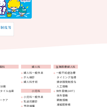
産科
婦人科
生殖医療婦人科
婦人科一般外来
一般不妊症治療
がん検診
タイミング指導
娩
婦人科手術
排卵誘発剤投与
い分娩
人工授精
スタイル出産
小児科
体外受精(ART)
娩
体外受精
小児科一般外来
ーケア
顕微授精
乳幼児健診
凍結胚移植
予防接種